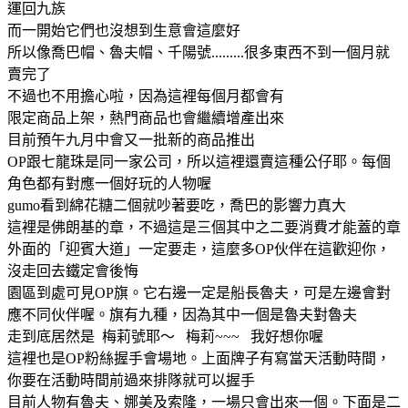
運回九族
而一開始它們也沒想到生意會這麼好
所以像喬巴帽、魯夫帽、千陽號.........很多東西不到一個月就
賣完了
不過也不用擔心啦，因為這裡每個月都會有
限定商品上架，熱門商品也會繼續增產出來
目前預午九月中會又一批新的商品推出
OP跟七龍珠是同一家公司，所以這裡還賣這種公仔耶。每個
角色都有對應一個好玩的人物喔
gumo看到綿花糖二個就吵著要吃，喬巴的影響力真大
這裡是佛朗基的章，不過這是三個其中之二要消費才能蓋的章
外面的「迎賓大道」一定要走，這麼多OP伙伴在這歡迎你，
沒走回去鐵定會後悔
園區到處可見OP旗。它右邊一定是船長魯夫，可是左邊會對
應不同伙伴喔。旗有九種，因為其中一個是魯夫對魯夫
走到底居然是 梅莉號耶～ 梅莉~~~ 我好想你喔
這裡也是OP粉絲握手會場地。上面牌子有寫當天活動時間，
你要在活動時間前過來排隊就可以握手
目前人物有魯夫、娜美及索隆，一場只會出來一個。下面是二