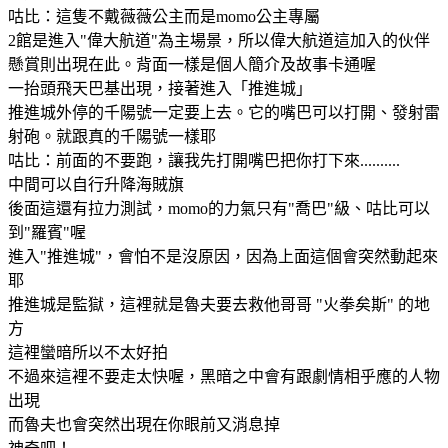
咕比：這隻不戴薇薇公主而是momo公主專屬
2館是進入"偉大航道"為主場景，所以偉大航道這加入的伙伴
懸賞則出現在此。背面一樣是個人簡介及故事卡通喔
一抬頭飛天巴基出現，接著進入「推進城」
推進城外停的千陽號一定要上去。它的嘴巴可以打開、發射雷
射砲。就跟真的千陽號一樣耶
咕比：前面的不要跑，讓我先打開嘴巴把你打下來..........
中間可以自行升降海賊旗
後面這還有拉力測試，momo的力氣只有"喬巴"級、咕比可以
到"羅賓"喔
進入"推進城"，會怕不是沒原因，因為上面這個會突然動起來
耶
推進城是監獄，這裡就是魯夫要去救他哥哥 "火拳矣斯" 的地
方
這裡蠻暗所以不太好拍
不過來這裡不要走太快喔，黑暗之中會有跟劇情相乎應的人物
出現
而魯夫也會突然出現在你眼前又消息掉