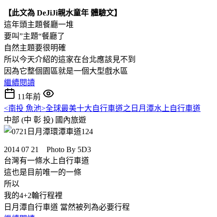
【此文為 DeJiJi親水童年 體驗文】
這年頭主題餐廳一堆
要叫”主題“餐廳了
自然主題要很明確
所以今天介紹的這家在台北應該見不到
因為它整個園區就是一個大型戲水區
繼續閱讀
11年前
<南投 魚池>全球最美十大自行車道之日月潭水上自行車道
中部 (中 彰 投)
國內旅遊
2014 07 21 Photo By 5D3
台灣有一條水上自行車道
這也是目前唯一的一條
所以
我的4+2輪行程裡
日月潭自行車道 當然被列為必要行程