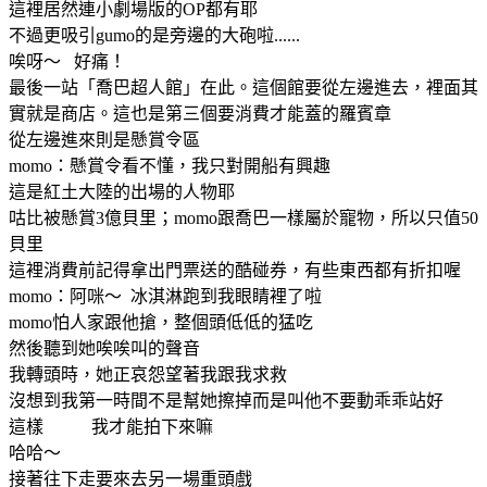
這裡居然連小劇場版的OP都有耶
不過更吸引gumo的是旁邊的大砲啦......
唉呀～ 好痛！
最後一站「喬巴超人館」在此。這個館要從左邊進去，裡面其
實就是商店。這也是第三個要消費才能蓋的羅賓章
從左邊進來則是懸賞令區
momo：懸賞令看不懂，我只對開船有興趣
這是紅土大陸的出場的人物耶
咕比被懸賞3億貝里；momo跟喬巴一樣屬於寵物，所以只值50
貝里
這裡消費前記得拿出門票送的酷碰券，有些東西都有折扣喔
momo：阿咪～ 冰淇淋跑到我眼睛裡了啦
momo怕人家跟他搶，整個頭低低的猛吃
然後聽到她唉唉叫的聲音
我轉頭時，她正哀怨望著我跟我求救
沒想到我第一時間不是幫她擦掉而是叫他不要動乖乖站好
這樣 我才能拍下來嘛
哈哈～
接著往下走要來去另一場重頭戲