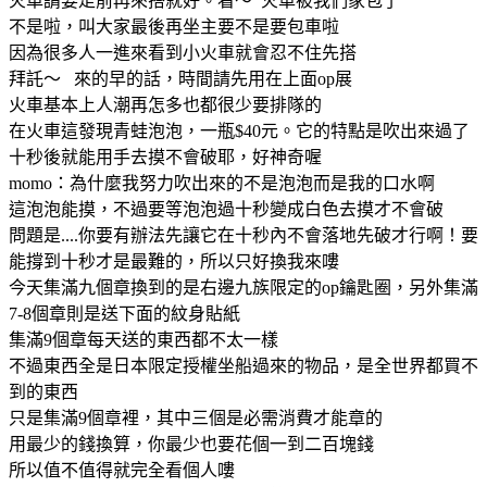
火車請要走前再來搭就好。看～ 火車被我們家包了
不是啦，叫大家最後再坐主要不是要包車啦
因為很多人一進來看到小火車就會忍不住先搭
拜託～ 來的早的話，時間請先用在上面op展
火車基本上人潮再怎多也都很少要排隊的
在火車這發現青蛙泡泡，一瓶$40元。它的特點是吹出來過了
十秒後就能用手去摸不會破耶，好神奇喔
momo：為什麼我努力吹出來的不是泡泡而是我的口水啊
這泡泡能摸，不過要等泡泡過十秒變成白色去摸才不會破
問題是....你要有辦法先讓它在十秒內不會落地先破才行啊！要
能撐到十秒才是最難的，所以只好換我來嘍
今天集滿九個章換到的是右邊九族限定的op鑰匙圈，另外集滿
7-8個章則是送下面的紋身貼紙
集滿9個章每天送的東西都不太一樣
不過東西全是日本限定授權坐船過來的物品，是全世界都買不
到的東西
只是集滿9個章裡，其中三個是必需消費才能章的
用最少的錢換算，你最少也要花個一到二百塊錢
所以值不值得就完全看個人嘍