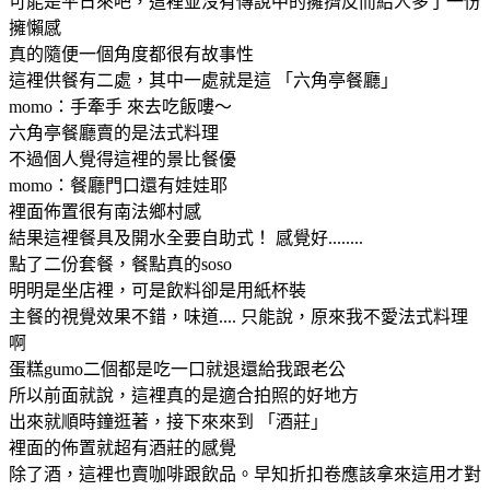
可能是平日來吧，這裡並沒有傳說中的擁擠反而給人多了一份
擁懶感
真的隨便一個角度都很有故事性
這裡供餐有二處，其中一處就是這 「六角亭餐廳」
momo：手牽手 來去吃飯嘍～
六角亭餐廳賣的是法式料理
不過個人覺得這裡的景比餐優
momo：餐廳門口還有娃娃耶
裡面佈置很有南法鄉村感
結果這裡餐具及開水全要自助式！ 感覺好........
點了二份套餐，餐點真的soso
明明是坐店裡，可是飲料卻是用紙杯裝
主餐的視覺效果不錯，味道.... 只能說，原來我不愛法式料理
啊
蛋糕gumo二個都是吃一口就退還給我跟老公
所以前面就說，這裡真的是適合拍照的好地方
出來就順時鐘逛著，接下來來到 「酒莊」
裡面的佈置就超有酒莊的感覺
除了酒，這裡也賣咖啡跟飲品。早知折扣卷應該拿來這用才對