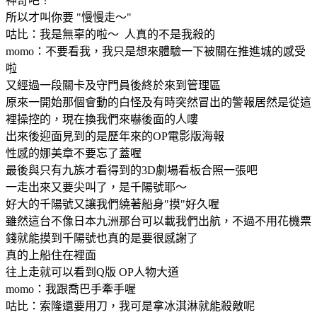
神奇吧！
所以才叫你要 "慢慢走～"
咕比：我是無辜的啦～ 人真的不是我殺的
momo：不要看我，我只是想來體驗一下被關在推進城的感受
啦
又經過一段關卡及守門員後終於來到管理區
原來一開始那個會動的白怪及有時突然冒出的警報居然是從這
裡操控的，現在換我們來嚇後面的人嘍
出來後迎面見到的是歷年來的OP電影版海報
性感的娜美章不要忘了蓋喔
最後與只有九族才看得到的3D劇場看板合照一張吧
一走出來又要尖叫了，是千陽號耶～
好大的千陽號又讓我們繞著船身"摸"好久喔
雖然這台不像日本九洲那台可以載我們出航，不過不用花機票
錢就能摸到千陽號也真的是要很感謝了
真的上船住在裡面
往上走就可以看到Q版 OP人物大道
momo：我跟喬巴手牽手喔
咕比：索隆還要用刀，我可是拿冰淇淋就能殺敵呢