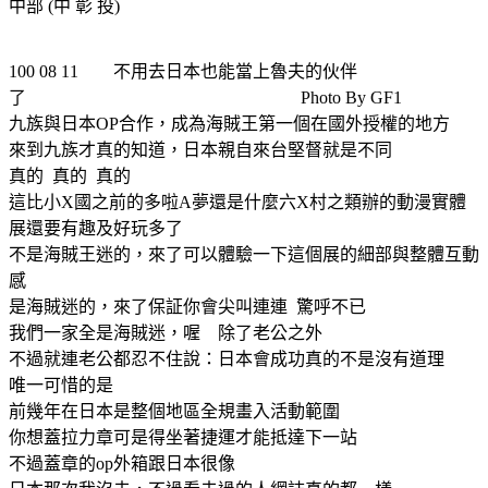
中部 (中 彰 投)
100 08 11 不用去日本也能當上魯夫的伙伴
了 Photo By GF1
九族與日本OP合作，成為海賊王第一個在國外授權的地方
來到九族才真的知道，日本親自來台堅督就是不同
真的 真的 真的
這比小X國之前的多啦A夢還是什麼六X村之類辦的動漫實體
展還要有趣及好玩多了
不是海賊王迷的，來了可以體驗一下這個展的細部與整體互動
感
是海賊迷的，來了保証你會尖叫連連 驚呼不已
我們一家全是海賊迷，喔 除了老公之外
不過就連老公都忍不住說：日本會成功真的不是沒有道理
唯一可惜的是
前幾年在日本是整個地區全規畫入活動範圍
你想蓋拉力章可是得坐著捷運才能抵達下一站
不過蓋章的op外箱跟日本很像