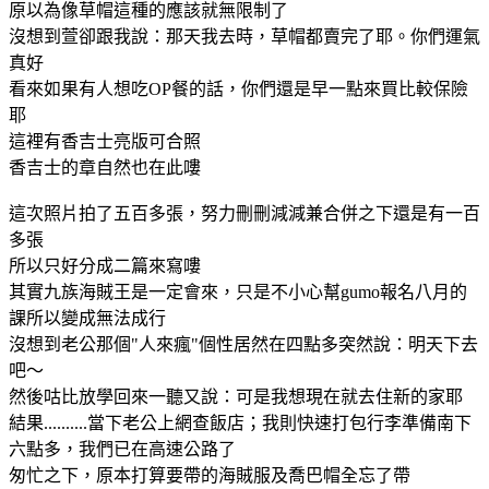
原以為像草帽這種的應該就無限制了
沒想到萱卻跟我說：那天我去時，草帽都賣完了耶。你們運氣
真好
看來如果有人想吃OP餐的話，你們還是早一點來買比較保險
耶
這裡有香吉士亮版可合照
香吉士的章自然也在此嘍
這次照片拍了五百多張，努力刪刪減減兼合併之下還是有一百
多張
所以只好分成二篇來寫嘍
其實九族海賊王是一定會來，只是不小心幫gumo報名八月的
課所以變成無法成行
沒想到老公那個"人來瘋"個性居然在四點多突然說：明天下去
吧～
然後咕比放學回來一聽又說：可是我想現在就去住新的家耶
結果..........當下老公上網查飯店；我則快速打包行李準備南下
六點多，我們已在高速公路了
匆忙之下，原本打算要帶的海賊服及喬巴帽全忘了帶