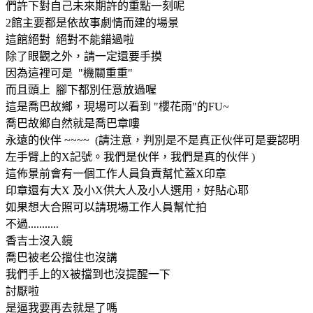
們許下對自己未來期許的重點一刻呢
2館主要都是依故事劇情而建的場景
這館絕對 絕對不能錯過啦
除了眼觀之外，請一定還要手摸
因為這裡可是 "機關重重"
而且頭上 腳下都別任意放過喔
這是喬巴故鄉，現場可以看到 "櫻花雨"的FU~
喬巴故鄉自然就是喬巴章嘍
永遠的伙伴 ~~~~ (請注意，判別是不是真正伙伴可是要認明
左手臂上的X記號。我們是伙伴，我們是真的伙伴 )
這佈景前會有一個工作人員負責幫忙蓋X印章
印章還有大X 及小X供大人及小人選用，好貼心耶
如果想大合照可以請現場工作人員幫忙拍
不過...........
香吉士沒入鏡
喬巴被老公擋住也沒講
我們手上的X被擋到也沒提醒一下
討厭啦
是逼我要再去就是了嗎