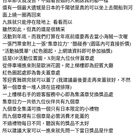
日本那次我沒去，不過看去過的人網誌真的都一樣
還有一個最大遺憾是日本的千陽號是真的可以坐上去開船到河
面上繞一圈再回來
九族就只能停在陸地上 看看而以
雖然如此，但真的還是很精采
活動到年底，而我們打算在年底前還要再去當小海賊一次喔
一張門票會附上一張"集章拉力" "酷碰券"(園區內可直接折價)
"活動抽獎單" (紅色圈起，上網填資料即可參加抽獎)
這是OP活動位置圖，X則是九位伙伴蓋章處
從停車場進來則是歐洲花園，爬上梯樓即為迎賓大廳
紅色圈起處即為魯夫蓋章處
等迎賓舞跳完就可以蓋了 (我建議最後要走再來蓋就好，不然
第一個章會一堆人擠在這裡排隊)
一上樓梯右手的遊客服務中心即為集滿章兌換獎品處
集章拉力一共依九位伙伴共有九個章
九個章全集滿可換一個只有日本限定的小禮物
而九個章裡有三個章是必需消費才能蓋的
不過禮物每日不同，聽說有的獎品不太好
所以建議大家可以一進來就先問一下當日獎品是什麼