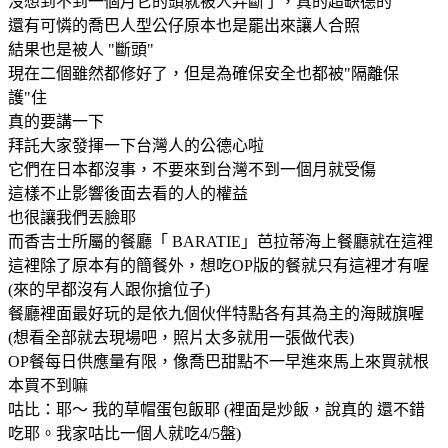
沒想到不到一個月它的頭就被人弄斷了，真的超缺德的
還有可憐的喬巴人型公仔原本也是罷出來讓人合照
結果也是被人 "斷頭"
現在二個雖然都修好了，但是為確保安全也都被"隔離保
護"住
真的要講一下
拜託大家發揮一下台灣人的公德心啦
它們在日本都沒事，不要來到台灣不到一個月就受傷
這樣不止影響後面去看的人的權益
也很讓我們丟臉耶
而香吉士所屬的餐廳「 BARATIE」芭拉蒂海上餐廳就在這裡
這裡除了原本有的簡餐外，想吃OP版的餐就只有這裡才有喔
(來的早都沒有人跟你搶位子)
餐廳裡面最好玩的是依九個伙伴特點各有其為主的海賊旗喔
(想看全部就去現場吧，照片太多就用一張做代表)
OP餐每日供應量有限，像喬巴甜點不一早進來馬上來買就根
本買不到嘛
咕比：耶～ 我的草帽蛋包飯耶 (裡面是炒飯，說真的 還不錯
吃耶。我家咕比一個人就吃4/5盤)