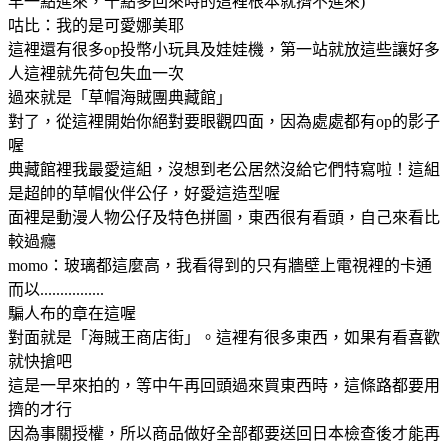
早一點進來，十點多回來時的這裡根本就擠不進來)
咕比：我的是可愛娜美耶
這裡還有很多op投幣小玩具及娃娃機，第一站就放這些讓好多
人這裡就先荷包失血一次
過來就是「草帽海賊團典藏館」
對了，從這裡開始你絕對要眼觀四面，因為處處都有op的影子
喔
典藏館裡我最愛這組，沒想到老公居然沒給它們特寫啦！這組
是超帥的草帽伙伴公仔，好愛這造型喔
面裡是動漫人物公仔及特色拼圖，東西很有看頭，自己來看比
較過癮
momo：玻璃都這麼高，我看得到的只有牆壁上電視裡的卡通
而以................
騙人布的章在這喔
對面就是「海賊王商店街」。這裡有很多東西，如果有看喜歡
就快搶吧
這是一早來拍的，等中午再回頭過來買東西時，這條路都要用
擠的才行
因為事關授權，所以商品做好全部都要送回日本檢查後才能再