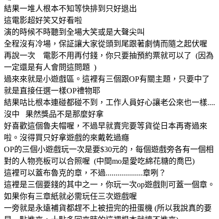
結果一堆人根本不知等快排到只好退出
這電影超好笑又好看啦
演的時候不時聽到全場大笑或是大聲尖叫
全程沒有冷場，保証讓大家從頭到尾跟著劇情而隨之起伏喔
再說一次 電影不用再付錢，你只要抽預約票就可以了 (因為
一定還是有人會問這問題 )
過來來就是小遊戲區。這裡有三個跟OP有關主題，只要中了
就是直接任選一樣OP禮物耶
結果咕比根本連碰都碰不到，工作人員好心讓老公來也一樣....
沒中 果然獎品不是那麼好拿
好喜歡這個魯夫帽喔，不過早就賣完要等貨從日本再寄過來
啦。沒得買只好拿遊戲的來戴乾過癮
OP的三個小遊戲玩一次是要$30元的，每個遊戲旁各有一個相
對的人物亮板可以合照喔 (中間mo是愛吃綿花糖的喬巴)
這裡可以蓋布魯克的章，不過...................章咧？
這裡是三個要錢的其中之一，你玩一次op遊戲則可蓋一個章。
如果你有三章紙就必需玩任三次遊戲喔
一旁就是永遠補貨都趕不上被扭完的扭蛋機 (所以我說真的要