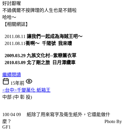
好討厭喔
不過偶爾不按牌理的人生也是不錯啦
哈哈～
【相關網誌】
2011.08.11
讓我們一起成為海賊王吧～
2011.08.11
衝啊～ 千陽號 我來嘍
2009.03.29 九族文化村─紫戀薰衣草
2010.03.09 北了剛之旅 日月潭纜車
繼續閱讀
15年前
<台中>千變萬化 紙箱王
中部 (中 彰 投)
100 04 09 紙除了用來寫字及衛生紙外，它還能做什
麼？ Photo By
GF1