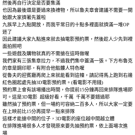
然後再自行決定是否要集滿
也因為最後還是要過來換禮物，所以魯夫章會建議不需要一開
始跟大家擠著先蓋啦
九族早上九點開放，而我平常日的十點多裡面就擠滿一堆OP
迷了
因此建議大家九點進來就去抽電影預約票，然後趁人少先到裡
面拍照吧
一些遊戲及購物就真的不需搶在這時做喔
我們家有三張集章拉力，不過我們集中蓋滿一張。下方布魯克
的章是鋼印耶，有附合他骷髏人特色喔
從魯夫的迎賓廳再爬上來就能看到這幢，請記得馬上跑到右邊
紅色圈起處先抽3D電影預約票。(看電影不用錢)
預約票上會有該場播出時間，你提前15分鐘再回來排隊進場即
可。這是3D電影 超級好看，千萬 千萬不要錯過耶
雖然抽了預約票，但一場約可容納二百多人，所以大家一定要
在上映前比15分再提早一點來排隊
這樣才能搶中間的位子，3D電影的座位越中間越立體
在排隊進場很多人才發現原來要先抽預約票，依上面場次進
場