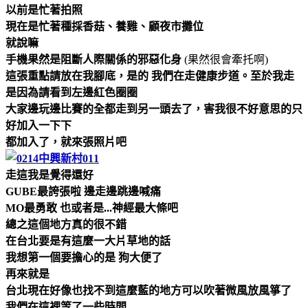
以前是忙著拍照
現在是忙著種採香菇、養雞、顧夜市攤位
就說嘛
手機果然是阻斷人際關係的邪惡化身
(果然很會牽托啊)
這張重點請放在我腳底，是的 我們在走健康步道。至於我走
是因為請看到左邊紅色圈圈
大家邊玩邊比賽的全都走到另一頭去了，害我很不好意思的只
好加入一下下
都加入了，就來張照片吧
走這我是覺得還好
GUBE最誇張啦 邊走邊跳邊喊痛
MO最勇敢 也或者是...神經最大條吧
總之這個地方真的很不錯
在台北要是有這麼一大片草地的話
我想第一個要擔心的是 狗大便了
再來就是
台北現在好像也找不到這麼藍的地方可以吹著微風放風箏了
我們在這裡等了一些時間