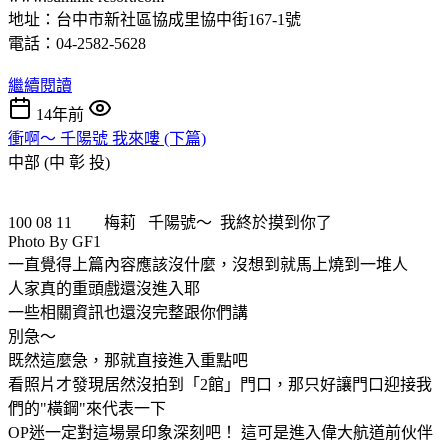
地址：台中市新社區協成里協中街167-1號
電話：04-2582-5628
繼續閱讀
14年前
衝啊～ 千陽號 我來嘍 (下篇)
中部 (中 彰 投)
100 08 11 梅莉 千陽號～ 我終於摸到你了
Photo By GF1
一直覺得上篇內容應該沒什麼，沒想到就馬上燒到一堆人
人家真的重頭戲還沒進入耶
一些相關資訊也還沒完整跟你們講
別急～
既然這麼急，那就直接進入重點吧
看照片才發現居然沒拍到「2館」門口，那只好讓門口迎接我
們的"橫鋼"來代表一下
OP迷一定對這場景印象深刻吧！ 這可是進入偉大航道前伙伴