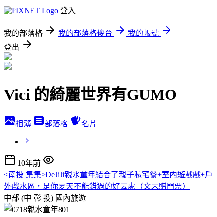
登入
我的部落格
我的部落格後台
我的帳號
登出
Vici 的綺麗世界有GUMO
相簿
部落格
名片
10年前
<南投 集集>DeJiJi親水童年結合了親子私宅餐+室內遊戲戲+戶
外戲水區，是你夏天不能錯過的好去處（文末贈門票）
中部 (中 彰 投)
國內旅遊