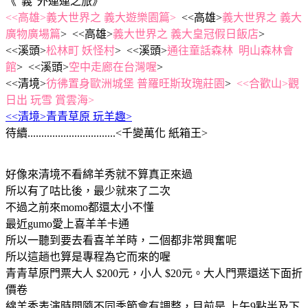
《"義"外連連之旅》
<<高雄>義大世界之 義大遊樂園篇>
<<高雄>
義大世界之 義大
廣物廣場篇
> <<高雄>
義大世界之 義大皇冠假日飯店
>
<<溪頭>
松林町 妖怪村
> <<溪頭>
通往童話森林 明山森林會
館
> <<溪頭>
空中走廊在台灣喔
>
<<清境>
彷彿置身歐洲城堡 普羅旺斯玫瑰莊園
>
<<合歡山>觀
日出 玩雪 賞雲海>
<<清境>青青草原 玩羊趣>
待續................................<千變萬化 紙箱王>
好像來清境不看綿羊秀就不算真正來過
所以有了咕比後，最少就來了二次
不過之前來momo都還太小不懂
最近gumo愛上喜羊羊卡通
所以一聽到要去看喜羊羊時，二個都非常興奮呢
所以這趟也算是專程為它而來的喔
青青草原門票大人 $200元，小人 $20元。大人門票還送下面折
價卷
綿羊秀表演時間隨不同季節會有調整，目前是 上午9點半及下