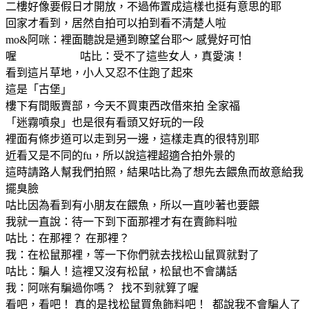
二樓好像要假日才開放，不過佈置成這樣也挺有意思的耶
回家才看到，居然自拍可以拍到看不清楚人啦
mo&阿咪：裡面聽說是通到瞭望台耶～ 感覺好可怕
喔 咕比：受不了這些女人，真愛演！
看到這片草地，小人又忍不住跑了起來
這是「古堡」
樓下有間販賣部，今天不買東西改借來拍 全家福
「迷霧噴泉」也是很有看頭又好玩的一段
裡面有條步道可以走到另一邊，這樣走真的很特別耶
近看又是不同的fu，所以說這裡超適合拍外景的
這時請路人幫我們拍照，結果咕比為了想先去餵魚而故意給我
擺臭臉
咕比因為看到有小朋友在餵魚，所以一直吵著也要餵
我就一直說：待一下到下面那裡才有在賣飾料啦
咕比：在那裡？ 在那裡？
我：在松鼠那裡，等一下你們就去找松山鼠買就對了
咕比：騙人！這裡又沒有松鼠，松鼠也不會講話
我：阿咪有騙過你嗎？ 找不到就算了喔
看吧，看吧！ 真的是找松鼠買魚飾料吧！ 都說我不會騙人了