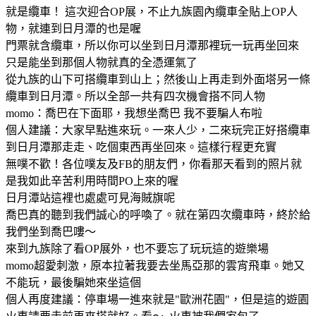
就是纜車！ 這次迎合OP展，不止九族園內纜車全貼上OP人
物，就連到日月潭的也是喔
門票就含纜車，所以你可以坐到日月潭那裡玩一玩再坐回來
只是能坐到那個人物就真的全憑運氣了
從九族的山下可搭纜車到山上；然後山上再走到外面塔另一條
纜車到日月潭。所以全部一共有四次機會搭不同人物
momo：喬巴在下面耶，我想坐喬巴 我不要騙人布啦
個人建議：大家早點進來玩。一來人少，二來玩完正好搭纜車
到日月潭那走走、吃個東西再坐回來。這樣行程更充實
無噗不歡！各位噗友及FB的朋友們，你看那天看到的照片就
是我如此辛苦利用時間PO上來的喔
日月潭站這裡也處處可見海賊旗呢
喬巴真的聽到我們誠心的呼喚了。就在第四次纜車時，終於給
我們坐到喬巴嘍～
來到九族除了看OP展外，也不要忘了玩玩這的遊樂場
momo超愛刺激，原本拉著我要去坐馬亞那的雲宵飛車。她又
不能玩，最後騙她來坐這個
個人再度建議：停車場一進來就是"歐洲花園"，但是這的遊園