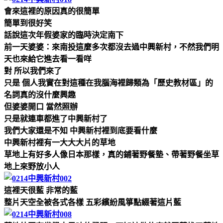
會來這裡的原因真的很簡單
簡單到很好笑
話說這次年假婆家的臨時決定南下
前一天婆婆：來南投這麼多次都沒去過中興新村，不然我們明
天也來給它進去看一看咩
對 所以我們來了
只是 個人我實在對這種在我腦海裡歸類為「歷史教材區」的
名詞真的沒什麼興趣
但婆婆開口 當然照辦
只是就連車都進了中興新村了
我們大家還是不知 中興新村裡到底要看什麼
中興新村裡有一大大大片的草地
草地上有好多人像日本那樣，真的鋪著野餐墊、帶著野餐坐草
地上來野放小人
這裡天很藍 非常的藍
整片天空全被各式各樣 五彩繽紛風箏點綴著這片藍