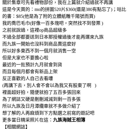
關於集章可先看禮物部份，我在上篇就介紹過就不再講
這是今天買的：mo的拼圖520片$360(還是380有點忘了)；咕比
的書：$85(他是為了附的立體紙雕千陽號而買)
我的喬巴毛巾(好像一百多塊吧，突然找不到發票 )
之前就說過，這裡op商品超級多
不過全部都要送到日本那授權過後才能再運來九族
而九族一開始也沒料到商品賣這麼好
所以好多東西不到一個月就消售一空
但是大家也不要擔心啦
最近的一批預計九月就會到貨
而且每個月都會有新品上架
反正喜歡的人自己去看嘍
(再講下去，別人會不會以為我又有股東了啊 )
裡面超好拍，隨便就拍了五百多張回來
為了網誌又硬是刪刪減減到剩一百多張
所以九族及日月潭纜車就不多做介紹了
想了解的人再麻煩到下方點選之前寫的遊記吧
更多當日精采照片在這：
九族海賊王相簿
【相關網誌】