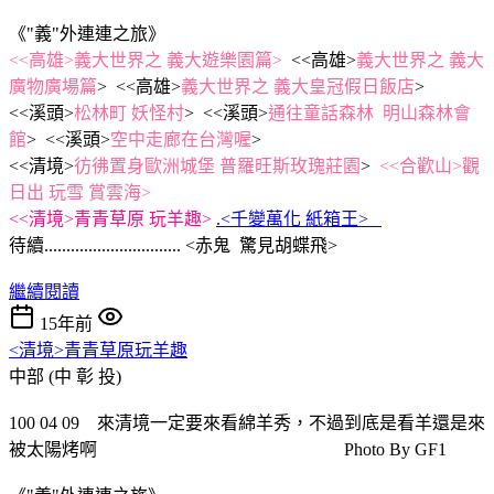
《"義"外連連之旅》
<<高雄>義大世界之 義大遊樂園篇>
<<高雄>
義大世界之 義大
廣物廣場篇
> <<高雄>
義大世界之 義大皇冠假日飯店
>
<<溪頭>
松林町 妖怪村
> <<溪頭>
通往童話森林 明山森林會
館
> <<溪頭>
空中走廊在台灣喔
>
<<清境>
彷彿置身歐洲城堡 普羅旺斯玫瑰莊園
>
<<合歡山>觀
日出 玩雪 賞雲海>
<<清境>青青草原 玩羊趣>
.<千變萬化 紙箱王>
待續............................... <赤鬼 驚見胡蝶飛>
繼續閱讀
15年前
<清境>青青草原玩羊趣
中部 (中 彰 投)
100 04 09 來清境一定要來看綿羊秀，不過到底是看羊還是來
被太陽烤啊 Photo By GF1