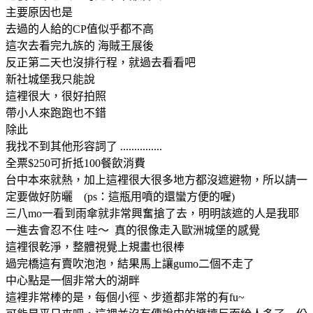
主要原因也是
去過的人給的CP值似乎都不高
這次去看完九族的 海賊王展後
反正第二天也沒排行程，就過去看看吧
新社城堡我只能說
這裡很大，很好拍照
帶小人來跑跑也不錯
除此
我找不到其他形容詞了 ...............
全票$250可折抵100餐飲消費
台中本來就熱，加上這裡很大很多地方都沒遮避物，所以請一
定要做好防曬 (ps：這瓶用噴的還蠻方便的喔)
三八mo一看到雨傘就非常興奮搶了去，明明該遮的人是我耶
一進去會忍不住 哇～ 真的很像走入歐洲城堡的感覺
這裡很乾淨，整體視覺上規畫也很棒
過完橋這有賣吹泡泡，結果馬上讓gumo二個不走了
中心點是一個非常大的湖畔
這裡非常棒的是，每個小徑、步道都非常的有fu~