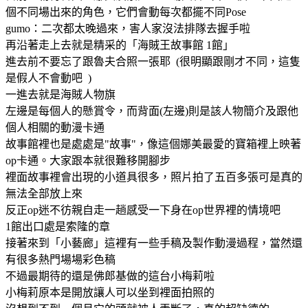
個不同場出來的角色，它們會動每次都擺不同Pose
gumo：二次都太晚過來，害人家沒法排隊去握手啦
再沿著走上去就是精采的「海賊王故事館 1館」
進去前不要忘了跟魯夫合照一張耶 (很明顯跟剛才不同，這隻
是假人不會動吧 )
一進去就是海賊人物旗
左邊是每個人的懸賞令，而背面(左邊)則是該人物簡介及跟他
個人相關的動漫卡通
故事館裡也是處處是"故事"，像這個娜美最愛的寶箱裡上映著
op卡通。大家跟本就很難移開腳步
裡面故事裡會出現的小道具很多，照片拍了五百多張可是真的
無法全部放上來
反正op迷不彷親自走一趟感受一下身在op世界裡的情境吧
1館出口處是索隆的章
接著來到「小藝廊」這裡有一些手稿及製作動漫過程，當然還
有很多熱門場場彩色稿
不過最期待的還是佛郎基做的這台小梅莉啦
小梅莉原本是開放讓人可以坐到裡面拍照的