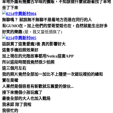
草地外圍有幾攤古早味的攤販，不知該做什麼就跟著找了草地
坐了下來
無聊嗎？ 就說無不無聊不是看地方而是在同行的
人
有GUMO在，加上他們的堂哥堂姐也在，自然就能生出好多
好笑的樂趣
(是，我又當低頭族了)
話說買了這隻愛瘋5後 真的影響好大
這隻手機拍照效果好
加上現在的光陰故事都用Notica這套APP
所以這段時間我竟然很少拍照
這三個月左右
我的照片竟然全部加一加比不上隨便一次遊玩裡拍的總和
實在是喔
人果然是個容易有新歡就忘舊愛的傢伙...
接下來幾個小孩玩瘋了
最後全部的大人也加入戰局
我承認 除了我啦
我很忙的