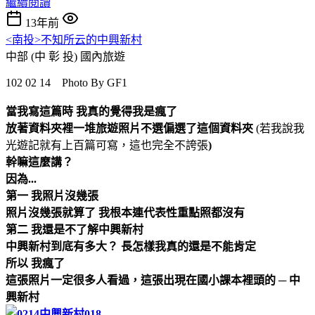
繼續閱讀
13年前
<南投>不知所云的中興新村
中部 (中 彰 投)
國內旅遊
102 02 14 Photo By GF1
當我寫這篇時 我真的覺得我是瘋了
放著資料夾裡一堆旅遊照片不選偏選了這個資料夾
(若我說我
光遊記就有上百篇可寫，這也完全不誇張
)
幹嘛這麼講？
因為...
第一 我照片沒幾張
照片沒幾張就算了 我根本連代表性重點照都沒有
第二 我還是不了解中興新村
中興新村到底有多大？ 長怎樣我真的還是不能肯定
所以 我瘋了
這張照片一定很多人看過，這張出現在國小課本裡頭的 ─ 中
興新村