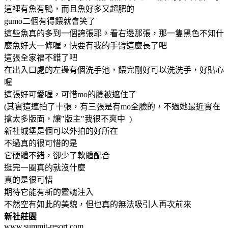
這裡有魚有鴨，而且魚好多又超肥的
gumo二個有得餵就會笑了
這些魚真的多到一個誇張耶。看右邊那張，那一隻黑色不知什
麼魚好大一條喔，快要有我的手臂這麼長了吧
這張全家福不錯了吧
在出入口處的左邊有個洗手池，餵完剛好可以洗洗手，好貼心
喔
這張好可愛喔，可惜mo的臉被遮住了
(其實這連拍了十張，有三張是有mo全臉的，不過她最近實在
搶太多版面，讓"版主"我很不爽中 )
新社城堡是個可以外拍的好所在
不過真的很可惜的是
它硬體不錯，卻少了軟體配合
逛完一圈真的就沒什麼
真的是很可惜
期待它能有新的靈魂注入
不然空有如此的美貌，但也真的無法吸引人再次前來
新社莊園
www.summit-resort.com