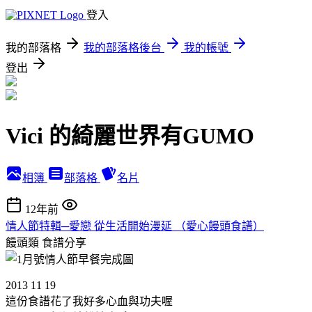
登入
我的部落格
我的部落格後台
我的帳號
登出
Vici 的綺麗世界有GUMO
相簿
部落格
名片
12年前
情人節特輯─愛戀 從生活開始漫延 （愛心饅頭食譜）
饅頭類
食譜分享
2013 11 19
這份食譜花了我好多心血與功夫喔