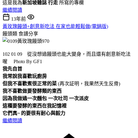
這是我為
新加坡雜誌 行走
所寫的專欄
繼續閱讀
13年前
黃玫瑰饅頭+創意新吃法 在家也能輕鬆做(電鍋版)
饅頭類
食譜分享
102 01 09 從沒想過饅頭也能大變身，而且還有創意新吃法
喔 Photo By GF1
我先自首
我常說我喜歡玩廚房
但我不喜歡煮很正常的菜
(再次証明，我果然天生反骨)
我不喜歡做要發酵類的東西
因為我做過一次麵包 一次吐司 一次派皮
這種要發酵的東西在我記憶裡
它們真~ 的要很有耐心與毅力
繼續閱讀