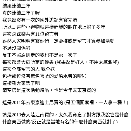
結果連續三年
真的連續三年了喔
我竟然沒有一次的國外遊記有寫完過
所以... 這些小禮物就這樣靜靜的躺在地上躺了多年
這次踩踩樂共有11位留言者
雖然人家明明有寫你們一定要推或是留言才算參加活動
不過沒關係啦
反正不照原則走的我也不是第一次了
每次都會大於所定的優惠 (我果然是好人，不用太感激我)
這次全部留言的人 我全送
包括那位沒有無名帳號的愛潛水者的啦啦
這樣夠大家樂了吧
晴空塔是這次活動贈品，也是今年去東京買的
這是2011年去東京迪士尼買的 (是五個圖案裡，一人拿一種！)
這是2013去大陸江南買的，太久我竟忘了對方跟我說它是什麼
什麼東西做的(反正就是當地有名的什麼什麼東西就對了)