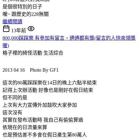
是個很特別的日子
喔~ 跟歷史的228無關
繼續閱讀
13年前
800,000踩踩樂 有參加有留言，通通都有獎(留言的人快來領獎
喔)
格子裡的綺怪活動
生活綜合
2013 04 16 Photo By GF1
這次的80萬踩踩樂在14日的晚上六點半結束
記得上次辦活動 好像也是剛好在假日結束
但不同的是
上次有大力宣傳外加鼓吹大家參加
這次沒有
其實在發布活動時 我自己有偷偷算過
依現在的日流量來算
也是預估差不多會在假日產生第80萬人