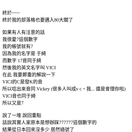
終於~~~
終於我的部落格也要邁入80大關了
如果有人有注意的話
我很愛7這個數字
我的帳號就有7
因為我的名字是 于綺
而數字 17音同于綺
然後我的英文名字叫 VICI
在此 我要鄭重的解說一下
VICI的C是發K的音
所以唸出來音同 Vickey (很多人叫成v c，我... 還是會理你啦)
VICI音也同于綺
所以又是7
說了一堆 說回重點
話說其實人家原本是想辦踩777777這個數字的
結果從日本回來沒多少 居然過號了