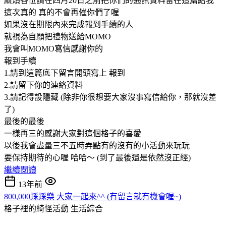
麻煩各位請在四月20日之前把你們的通訊資料留在這篇給我
這次真的 真的不會再催你們了喔
如果沒在期限內來完成報到手續的人
就視為自願把禮物送給MOMO
我會叫MOMO寫信感謝你的
報到手續
1.請到這篇底下留言開頭寫上 報到
2.請留下你的連絡資料
3.請記得設隱藏 (除非你很想要大家沒事寫信給你，那就沒差
了)
最後的最後
一樣再三的感謝大家對這個格子的喜愛
以後我會盡量三不五時弄點有的沒有的小活動來玩玩
要保持期待的心喔 哈哈～ (到了最後還是依然沒正經)
繼續閱讀
13年前
800,000踩踩樂 大家一起來^^ (有留言就有機會喔~)
格子裡的綺怪活動
生活綜合