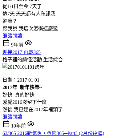
從1/1日至今 7天了
這7天 天天都有人私訊我
幹嘛？
跟我說 我這次怎衝這麼猛
繼續閱讀
9年前
迎接2017 再戰365
格子裡的綺怪活動
生活綜合
日期：2017 01 01
2017年 新年快樂~
好快 真的好快
感覺2016沒留下什麼
然後 我已經在2017年裡頭了
繼續閱讀
10年前
63/365 2016新氣象，勇闖365─Part3 (2月份達陣)