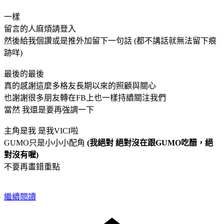
一樣
留言的人麻煩請登入
然後給我個讚或是推外加留下一句話 (都不講話就無法留下痕
跡咩)
最後的最後
真的感謝這麼多格友長期以來的照顧與關心
也謝謝很多朋友轉在FB上也一樣持續關注我們
當然 我還是要再強調一下
主角是我 是我VICI啦
GUMO只是小小小配角
(我絕對 絕對沒在跟GUMO吃醋，絕
對沒有喔)
不要再畫錯重點
繼續閱讀