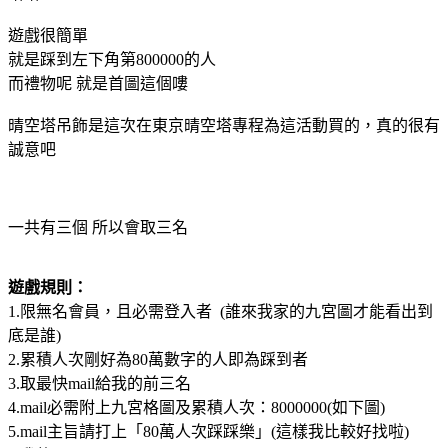
遊戲很簡單
就是踩到左下角第800000的人
而禮物呢 就是首圖這個嘍
晴空塔吊飾是這次在東京晴空塔專程為這活動買的，真的很有
誠意吧
一共有三個 所以會取三名
遊戲規則：
1.限無名會員，且必需登入者 (誰來我家的九宮圖才能看出到
底是誰)
2.累積人次剛好為80萬數字的人即為踩到者
3.取最快mail給我的前三名
4.mail必需附上九宮格圖及累積人次：8000000(如下圖)
5.mail主旨請打上「80萬人次踩踩樂」(這樣我比較好找啦)