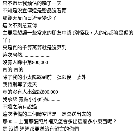
只不過比我預估的晚了一天
不知是沒宣傳還是贈品沒看頭
那幾天反而日流量變少了
這次不刻意宣傳
主要是想讓一些常來的朋友中獎 (別怪我，人的心都嘛是偏的
咩 )
只是真的千算萬算就是沒算到
這次居然.......................
沒有人踩中第800,000
真的 真的
除了我的小太陽踩到前一號跟後一號外
我特別等了幾天
真的沒有人出聲踩800,000
我承認 有點小小難過..........
不過之前有說過
這次準備的三個晴空塔是一定會送出去的
那00.... 上面那張照片裡又怎會多出這麼多小東西呢？
是 沒錯 通通都要送給有留言的你們