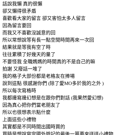
話說我懶 真的很懶
卻又懶得很矛盾
喜歡看大家的留言 卻又害怕太多人留言
因為留言要回
而我又不喜歡沒誠意的回
所以常想說等有長一點空閒時間再來一次回
結果就是等我有空了時
往往累積了好幾天的量了
不要怪我 全職媽媽的時間真的不是自己的嘛
拍謝 又廢話一堆了
我的格子大部份都是老格友在捧場
說到這點 很感謝你們 (除了愛MO多於我的之外 )
所以每次寫格時
我都邊寫邊幻想是在跟你們對話 (我果然愛幻想)
因為真心把你們當老朋友了
所以也很想表示點什麼
上面這些小禮物
其實都是不同時間出國時買的
買時是想說寫完國外遊記的最後一篇要來送送小禮物