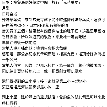
日型：拉魯島剛好位於中間，故有「光芒萬丈」
月型
日月全景
辣妹茶葉蛋：來到玄光寺就不能不吃進攤辣妹茶葉蛋，這攤可
是連美國CNN、日本NHK都有報導的喔
當天買了五個，結果就有四個進咕比的肚子裡。這邊是用當地
香菇去魯，所以味道真的很香，來此地一定要吃喔
準備往最後一站前進
當地人設計捕魚器：這個只會捉大魚喔
慈恩塔：蔣公為紀念其母親而建。樓高九樓，塔頂恰好為海拔
一千公尺
當地人傳言：因為此地風水極佳，為一龍穴。蔣公怕被破壞，
因此建此寶塔於龍穴上，像一把寶劍穿壞此風水
還記得提到的三小嗎？接下來就是第二小 ─ 燈塔小
這座燈塔是海拔最高卻最小的一座
湖上小屋：建於湖上的違規飯店，愛釣魚的朋友倒是可以來此
此住看看