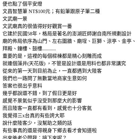
便也點了個平安燈
文昌智慧筆 NT$100元；有鉛筆跟原子筆二種
文武廟一景
文武廟真的很值得好好觀賞一番
它建於民國58年，格局是著名的澎湖匠師謝自南所規劃設計
廟的佈局依序為山門、左右圍牆、廟埕、巨獅、涼亭、金亭、
拜殿、鐘樓、鼓樓...........
重要的是，這裡的每個樑棟都是精心刻雕而成
就連個藻井(天花版) ，不管是設計還是用料也都非常講究
從來的第一天到目前為止，一直都遇到大陸客
我們也一路問了無數當地商家生意如何
答案也很出乎意料
幾乎都說還不錯，到了假日更是好
感覺不景氣似乎沒受到那麼大的影響
而且陸客一直都有看到，感覺也十分客氣
我覺得三x台真的有些誇大耶
說什麼陸客少，沒幫助之類的話
有些事真的還是得親身下鄉去看才會知道啦
出來後老公問我：接下來呢？