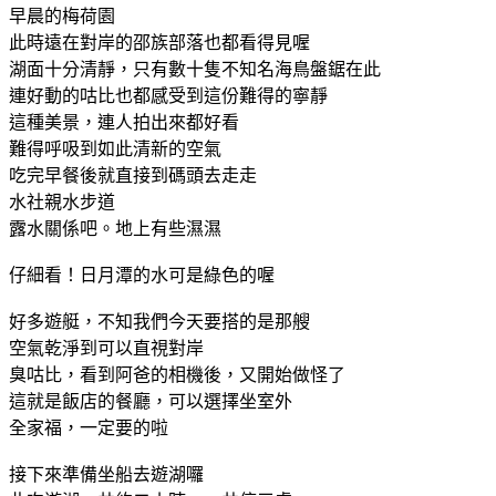
早晨的梅荷園
此時遠在對岸的邵族部落也都看得見喔
湖面十分清靜，只有數十隻不知名海鳥盤鋸在此
連好動的咕比也都感受到這份難得的寧靜
這種美景，連人拍出來都好看
難得呼吸到如此清新的空氣
吃完早餐後就直接到碼頭去走走
水社親水步道
露水關係吧。地上有些濕濕
仔細看！日月潭的水可是綠色的喔
好多遊艇，不知我們今天要搭的是那艘
空氣乾淨到可以直視對岸
臭咕比，看到阿爸的相機後，又開始做怪了
這就是飯店的餐廳，可以選擇坐室外
全家福，一定要的啦
接下來準備坐船去遊湖囉