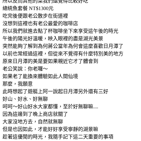
所以反而其他的菜我們還覺得比較好吃
總統魚套餐 NT$1300元
吃完後便跟老公散步在街道裡
沒想到這裡也有老公最愛的咖啡店
所以我們就進去點了杯咖啡坐下來享受這午後的時光
午後的陽光好溫暖，映入眼裡的盡是湖光美景
突然能夠了解到為何蔣公當年為何會這麼喜歡日月潭了
以前也常經過這裡，但從來不覺得有什麼特別美的地方
原來日月潭的美是要如果親近它才了體會到
老公笑說：你老囉～
如果老了能換來體驗如此人間仙境
那麼，我願意
此時想起了遊艇上阿一說起日月潭另外還有三好
好山、好水、好無聊
呵呵～好山好水大家都懂，至於好無聊嘛....
因為這邊到了晚上商店就關了
大家沒地方去，自然就無聊
但是也因如此，才能好好享受寧靜的湖景嘛
趁著這優閒的時光，我隨手記下這二天重要的事項