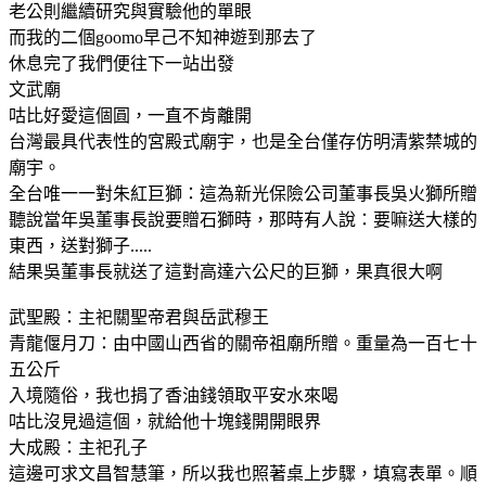
老公則繼續研究與實驗他的單眼
而我的二個goomo早己不知神遊到那去了
休息完了我們便往下一站出發
文武廟
咕比好愛這個圓，一直不肯離開
台灣最具代表性的宮殿式廟宇，也是全台僅存仿明清紫禁城的
廟宇。
全台唯一一對朱紅巨獅：這為新光保險公司董事長吳火獅所贈
聽說當年吳董事長說要贈石獅時，那時有人說：要嘛送大樣的
東西，送對獅子.....
結果吳董事長就送了這對高達六公尺的巨獅，果真很大啊
武聖殿：主祀關聖帝君與岳武穆王
青龍偃月刀：由中國山西省的關帝祖廟所贈。重量為一百七十
五公斤
入境隨俗，我也捐了香油錢領取平安水來喝
咕比沒見過這個，就給他十塊錢開開眼界
大成殿：主祀孔子
這邊可求文昌智慧筆，所以我也照著桌上步驟，填寫表單。順