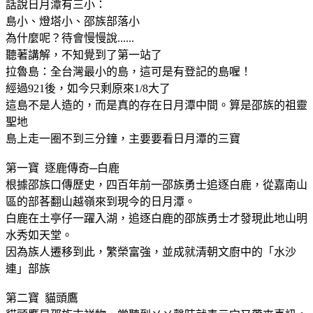
話說日月潭有三小：
島小、燈塔小、邵族部落小
為什麼呢？待會慢慢說......
聽著講解，不知覺到了第一站了
拉魯島：全台灣最小的島，這可是有登記的島喔！
經過921後，如今只剩原來1/8大了
這島不是人造的，而是真的存在日月潭中間。算是邵族的祖靈
聖地
島上走一圈不到三分鐘，主要要看日月潭的三寶
第一寶 逐鹿傳奇─白鹿
根據邵族口傳歷史，四百年前一邵族勇士追逐白鹿，從嘉南山
區的部茖翻山越嶺來到現今的日月潭。
白鹿在土亭仔一躍入湖，追逐白鹿的邵族勇士才發現此地山明
水秀如天堂。
因為族人遷移到此，繁榮富強，並成就清朝文廚中的「水沙
連」部族
第二寶 貓頭鷹