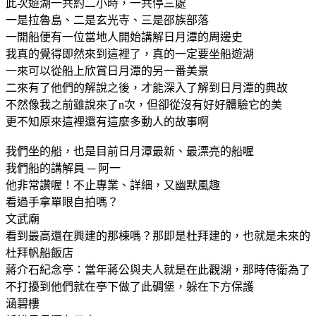
此次遊湖一共約二小時，一共停三處
一是拉魯島、二是玄光寺、三是邵族部落
一開船便有一位當地人開始講解日月潭的周邊史
我真的覺得即然來到這裡了，真的一定要坐船遊湖
一來可以從船上欣賞日月潭的另一番美景
二來有了他們的解說之後，才能深入了解到日月潭的典故
不然像我之前雖說來了n次，但卻從沒有好好體驗它的美
更不知原來這裡還有這麼多動人的故事啊
我們坐的船，也是目前日月潭最新、最漂亮的船喔
我們船的講解員 ─ 阿一
他非常讚喔！不止專業、詳細，又幽默風趣
看過手拿單眼自拍嗎？
文武廟
看到最高還在興建的那棟嗎？那即是杜拜建的，也就是未來的
杜拜帆船飯店
蔣介石紀念亭：當年蔣公與夫人就是在此觀湖，那時侍衛為了
不打擾到他們就在亭下做了此碉堡，躲在下方保護
涵碧樓