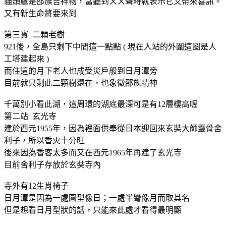
貓頭鷹是邵族吉祥物，當聽到ㄨㄨ聲時就表示它又帶來喜訊。
又有新生命將要來到
第三寶 二顆老樹
921後，全島只剩下中間這一點點 ( 現在人站的外圍這圈是人
工塔建起來 )
而住這的月下老人也成受災戶般到日月潭旁
目前就只剩此二顆樹還在，也象徵邵族精神
千萬別小看此湖，這周環的湖底最深可是有12層樓高喔
第二站 玄光寺
建於西元1955年，因為裡面供奉從日本迎回來玄奘大師靈骨舍
利子，所以香火十分旺
後來因為香客太多而又在西元1965年再建了玄光寺
目前舍利子存放於玄奘寺內
寺外有12生肖椅子
日月潭是因為一處圓型像日；一處半彎像月而取其名
但是想看日月型狀的話，只能來此處才看得最明顯