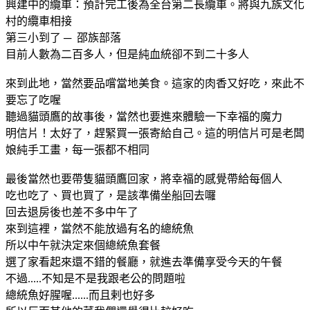
興建中的纜車：預計完工後為全台第二長纜車。將與九族文化
村的纜車相接
第三小到了 ─ 邵族部落
目前人數為二百多人，但是純血統卻不到二十多人
來到此地，當然要品嚐當地美食。這家的肉香又好吃，來此不
要忘了吃喔
聽過貓頭鷹的故事後，當然也要進來體驗一下幸福的魔力
明信片！太好了，趕緊買一張寄給自己。這的明信片可是老闆
娘純手工畫，每一張都不相同
最後當然也要帶隻貓頭鷹回家，將幸福的感覺帶給每個人
吃也吃了、買也買了，是該準備坐船回去囉
回去退房後也差不多中午了
來到這裡，當然不能放過有名的總統魚
所以中午就決定來個總統魚套餐
選了家看起來還不錯的餐廳，就進去準備享受今天的午餐
不過.....不知是不是我跟老公的問題啦
總統魚好腥喔......而且剌也好多